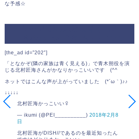
な予感☆
「となかぞ(隣の家族は青く見え
る)」朔役の北村匠海がかっこいい！
[the_ad id=”202″]
「となかぞ(隣の家族は青く見える)」で青木朔役を演
じる北村匠海さんがかなりかっこいいです (^^
ネットではこんな声が上がっていました (*´ω｀)♪♪
↓↓↓↓↓
北村匠海かっこいい‍♀
— ikumi (@PEI__________)
2018年2月8
日
北村匠海がDISH//であるのを最近知ったん