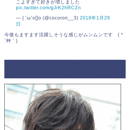
こよすぎて好きが増しました
pic.twitter.com/gJrK2hRCZn
— ( ‘ω’o[]o (@cocoron__3)
2018年1月29
日
今後もますます活躍しそうな感じがムンムンです ( *
´艸｀)
「となかぞ(隣の家族は青く見え
る)」朔役の北村匠海がかわいい！