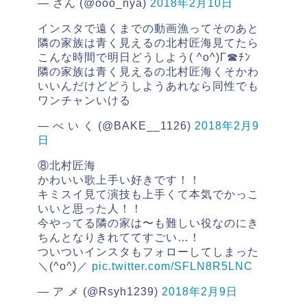
— さん (@ooo_nya)
2018年2月10日
インスタで遠くまでの動画漁ってそのあと
隣の家族は青く見えるの北村匠海見てたら
こんな時間で明日どうしよう( ^o^)Г☎ﾁﾝ
隣の家族は青く見えるの北村匠海くそかわ
いいんだけどどうしようあれなら同性でも
ワンチャンいける
— べ い く (@BAKE__1126)
2018年2月9
日
⑧北村匠海
かわいい歌上手い好きです！！
キミスイ見て演技も上手くて本気でかっこ
いいと思った人！！
今やってる隣の家は〜も難しい役なのにき
ちんとなりきれててすごい…！
ついついインスタもフォローしてしまった
＼(^o^)／
pic.twitter.com/SFLN8R5LNC
— ア メ (@Rsyh1239)
2018年2月9日