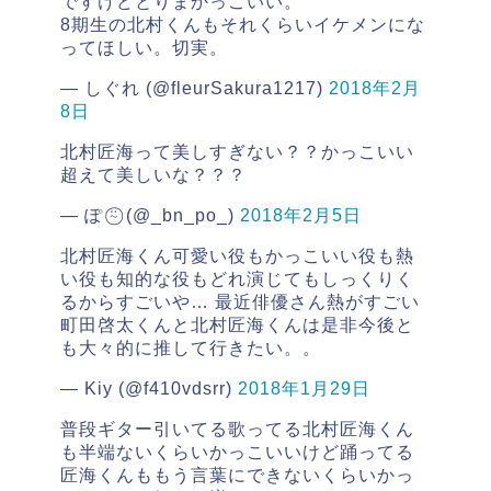
ですけどとりまかっこいい。
8期生の北村くんもそれくらいイケメンにな
ってほしい。切実。
— しぐれ (@fleurSakura1217)
2018年2月
8日
北村匠海って美しすぎない？？かっこいい
超えて美しいな？？？
— ぽ ⍨⃝︎ (@_bn_po_)
2018年2月5日
北村匠海くん可愛い役もかっこいい役も熱
い役も知的な役もどれ演じてもしっくりく
るからすごいや… 最近俳優さん熱がすごい
町田啓太くんと北村匠海くんは是非今後と
も大々的に推して行きたい。。
— Kiy (@f410vdsrr)
2018年1月29日
普段ギター引いてる歌ってる北村匠海くん
も半端ないくらいかっこいいけど踊ってる
匠海くんももう言葉にできないくらいかっ