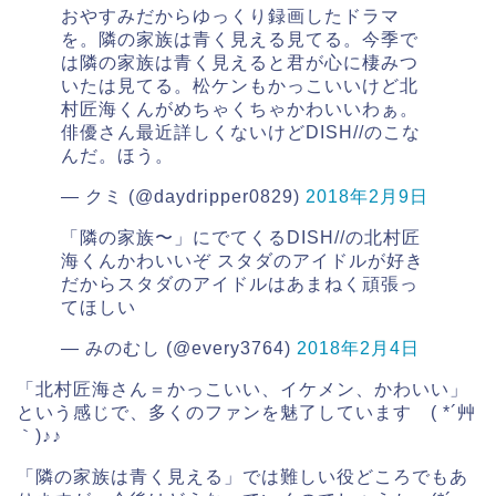
おやすみだからゆっくり録画したドラマ
を。隣の家族は青く見える見てる。今季で
は隣の家族は青く見えると君が心に棲みつ
いたは見てる。松ケンもかっこいいけど北
村匠海くんがめちゃくちゃかわいいわぁ。
俳優さん最近詳しくないけどDISH//のこな
んだ。ほう。
— クミ (@daydripper0829)
2018年2月9日
「隣の家族〜」にでてくるDISH//の北村匠
海くんかわいいぞ スタダのアイドルが好き
だからスタダのアイドルはあまねく頑張っ
てほしい
— みのむし (@every3764)
2018年2月4日
「北村匠海さん＝かっこいい、イケメン、かわいい」
という感じで、多くのファンを魅了しています ( *´艸
｀)♪♪
「隣の家族は青く見える」では難しい役どころでもあ