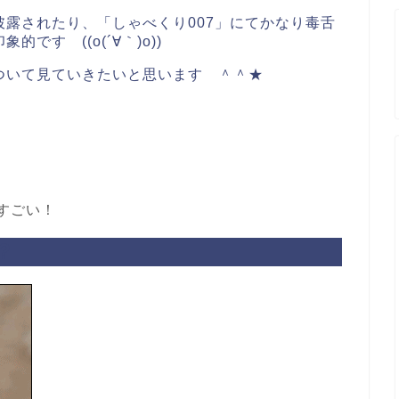
露されたり、「しゃべくり007」にてかなり毒舌
す ((o(´∀｀)o))
ついて見ていきたいと思います ＾＾★
すごい！
？