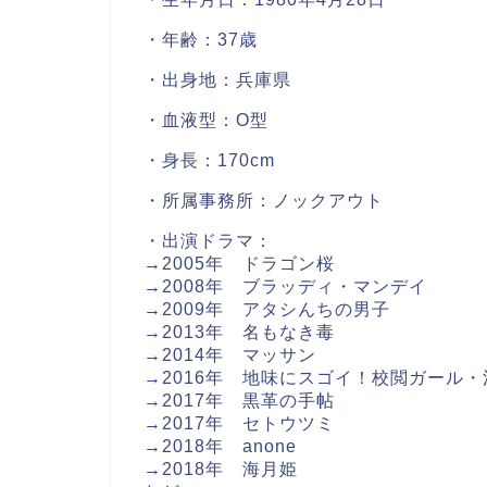
・年齢：37歳
・出身地：兵庫県
・血液型：O型
・身長：170cm
・所属事務所：ノックアウト
・出演ドラマ：
→2005年 ドラゴン桜
→2008年 ブラッディ・マンデイ
→2009年 アタシんちの男子
→2013年 名もなき毒
→2014年 マッサン
→2016年 地味にスゴイ！校閲ガール
→2017年 黒革の手帖
→2017年 セトウツミ
→2018年 anone
→2018年 海月姫