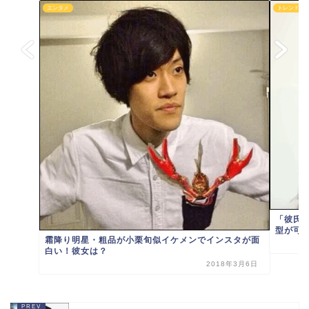
エンタメ
トレンド
「彼氏
型が可
霜降り明星・粗品が小栗旬似イケメンでインスタが面
白い！彼女は？
2018年3月6日