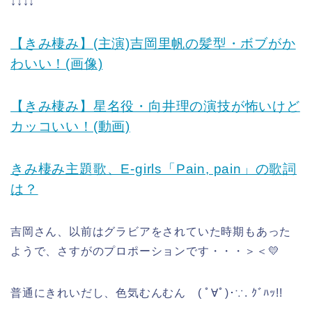
↓↓↓↓
【きみ棲み】(主演)吉岡里帆の髪型・ボブがか
わいい！(画像)
【きみ棲み】星名役・向井理の演技が怖いけど
カッコいい！(動画)
きみ棲み主題歌、E-girls「Pain, pain」の歌詞
は？
吉岡さん、以前はグラビアをされていた時期もあった
ようで、さすがのプロポーションです・・・＞＜💛
普通にきれいだし、色気むんむん ( ﾟ∀ﾟ)･∵. ｸﾞﾊｯ!!