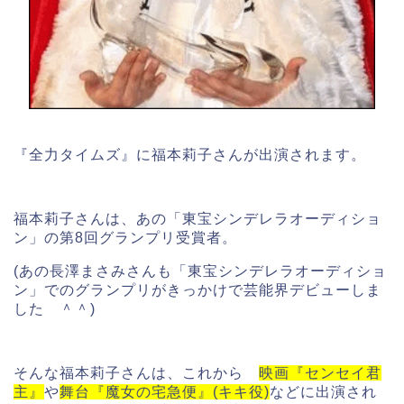
『全力タイムズ』に福本莉子さんが出演されます。
福本莉子さんは、あの「東宝シンデレラオーディショ
ン」の第8回グランプリ受賞者。
(あの長澤まさみさんも「東宝シンデレラオーディショ
ン」でのグランプリがきっかけで芸能界デビューしま
した ＾＾)
そんな福本莉子さんは、これから
映画『センセイ君
主』
や
舞台『魔女の宅急便』(キキ役)
などに出演され