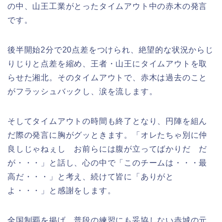
の中、山王工業がとったタイムアウト中の赤木の発言
です。
後半開始2分で20点差をつけられ、絶望的な状況からじ
りじりと点差を縮め、王者・山王にタイムアウトを取
らせた湘北。そのタイムアウトで、赤木は過去のこと
がフラッシュバックし、涙を流します。
そしてタイムアウトの時間も終了となり、円陣を組ん
だ際の発言に胸がグッときます。「オレたちゃ別に仲
良しじゃねぇし お前らには腹が立ってばかりだ だ
が・・・」と話し、心の中で「このチームは・・・最
高だ・・・」と考え、続けて皆に「ありがと
よ・・・」と感謝をします。
全国制覇を掲げ、普段の練習にも妥協しない赤城の元