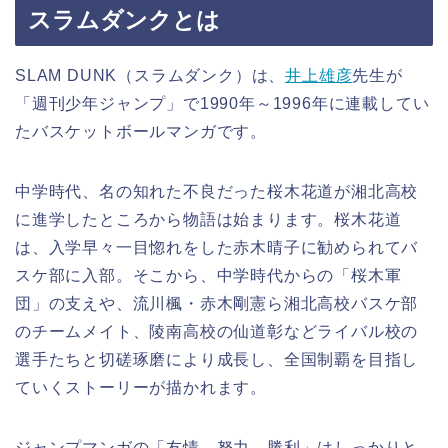
スラムダンクとは
SLAM DUNK（スラムダンク）は、
井上雄彦
先生が
「週刊少年ジャンプ」で1990年～1996年に連載してい
たバスケットボールマンガです。
中学時代、名の知れた不良だった桜木花道が湘北高校
に進学したところから物語は始まります。桜木花道
は、入学早々一目惚れをした赤木晴子に勧められてバ
スケ部に入部。そこから、中学時代からの「桜木軍
団」の支えや、流川楓・赤木剛憲ら湘北高校バスケ部
のチームメイト、陵南高校の仙道彰などライバル校の
選手たちと切磋琢磨により成長し、全国制覇を目指し
ていくストーリーが描かれます。
ジャンプマンガの「友情、努力、勝利」はしっかりと