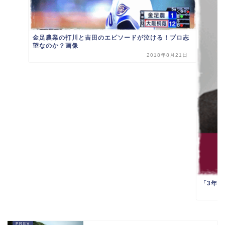
金足農業の打川と吉田のエピソードが泣ける！プロ志
望なのか？画像
2018年8月21日
「3年