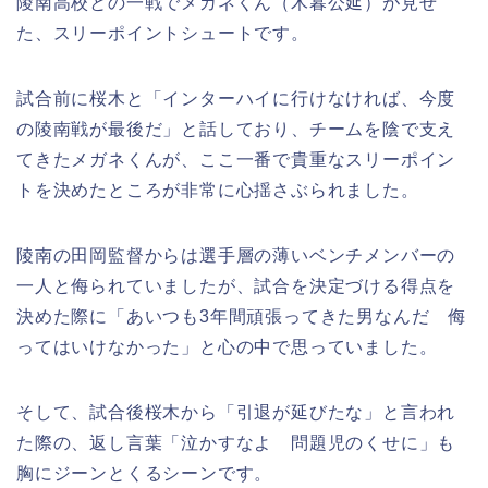
陵南高校との一戦でメガネくん（木暮公延）が見せ
た、スリーポイントシュートです。
試合前に桜木と「インターハイに行けなければ、今度
の陵南戦が最後だ」と話しており、チームを陰で支え
てきたメガネくんが、ここ一番で貴重なスリーポイン
トを決めたところが非常に心揺さぶられました。
陵南の田岡監督からは選手層の薄いベンチメンバーの
一人と侮られていましたが、試合を決定づける得点を
決めた際に「あいつも3年間頑張ってきた男なんだ 侮
ってはいけなかった」と心の中で思っていました。
そして、試合後桜木から「引退が延びたな」と言われ
た際の、返し言葉「泣かすなよ 問題児のくせに」も
胸にジーンとくるシーンです。