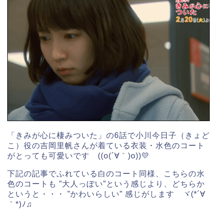
「きみが心に棲みついた」の6話で小川今日子（きょど
こ）役の吉岡里帆さんが着ている衣装・水色のコート
がとっても可愛いです ((o(´∀｀)o))💛
下記の記事でふれている白のコート同様、こちらの水
色のコートも ”大人っぽい”という感じより、どちらか
というと・・・ ”かわいらしい” 感じがします ヾ(*´∀
｀*)ﾉ♫