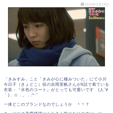
2018年2月19日
「きみすみ」こと「きみが心に棲みついた」にて小川
今日子（きょどこ）役の吉岡里帆さんが6話で着ている
衣装・『水色のコート』がとっても可愛いです (人´∀
｀)．☆．。．:*･ﾟ
一体どこのブランドなのでしょうか ＾＾？