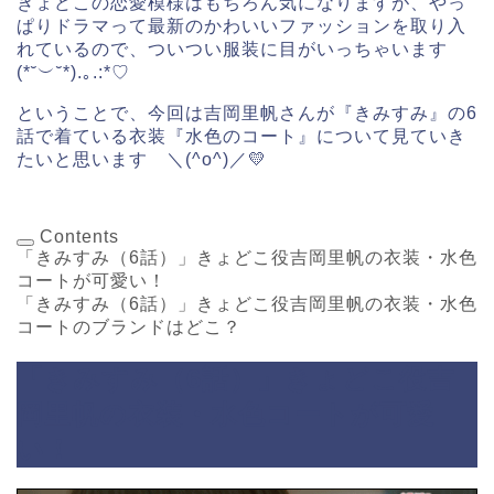
きょどこの恋愛模様はもちろん気になりますが、やっ
ぱりドラマって最新のかわいいファッションを取り入
れているので、ついつい服装に目がいっちゃいます
(*˘︶˘*).｡.:*♡
ということで、今回は吉岡里帆さんが『きみすみ』の6
話で着ている衣装『水色のコート』について見ていき
たいと思います ＼(^o^)／💛
Contents
「きみすみ（6話）」きょどこ役吉岡里帆の衣装・水色
コートが可愛い！
「きみすみ（6話）」きょどこ役吉岡里帆の衣装・水色
コートのブランドはどこ？
「きみすみ（6話）」きょどこ役吉
岡里帆の衣装・水色コートが可愛
い！