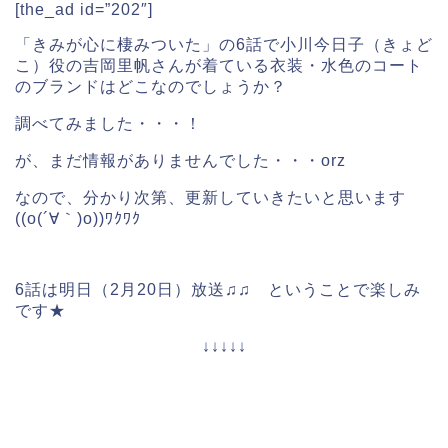
[the_ad id=”202″]
「きみが心に棲みついた」の6話で小川今日子（きょど
こ）役の吉岡里帆さんが着ている衣装・水色のコート
のブランドはどこなのでしょうか？
調べてみました・・・！
が、まだ情報がありませんでした・・・orz
なので、分かり次第、更新していきたいと思います
((o(´∀｀)o))ﾜｸﾜｸ
6話は明日（2月20日）放送♫♫ ということで楽しみ
です★
↓↓↓↓↓