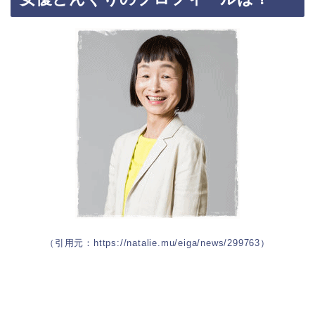
（引用元：https://natalie.mu/eiga/news/299763）