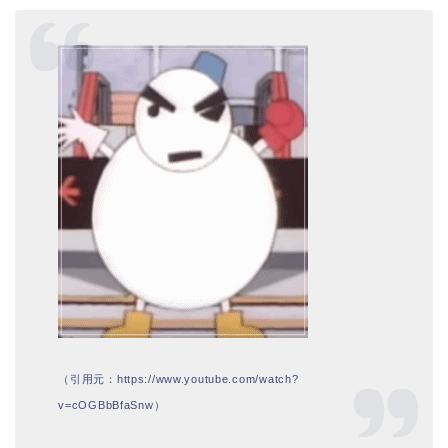
（引用元：https://www.youtube.com/watch?
v=cOGBbBfaSnw）