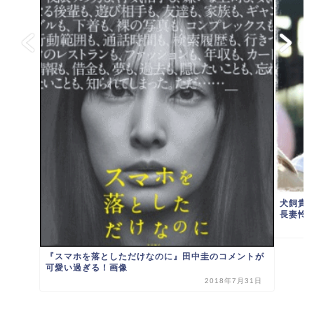
犬飼貴
長妻怜
『スマホを落としただけなのに』田中圭のコメントが
可愛い過ぎる！画像
2018年7月31日