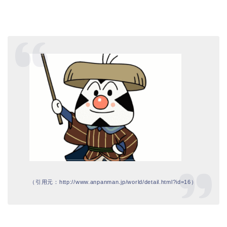
（引用元：http://www.anpanman.jp/world/detail.html?id=16）