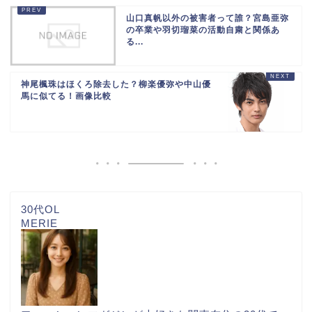
山口真帆以外の被害者って誰？宮島亜弥
の卒業や羽切瑠菜の活動自粛と関係あ
る...
神尾楓珠はほくろ除去した？柳楽優弥や中山優
馬に似てる！画像比較
30代OL
MERIE