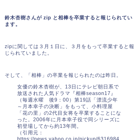
鈴木杏樹さんが zip と相棒を卒業すると報じられてい
ます。
zipに関しては３月１日に、３月をもって卒業すると報
じられていました。
そして、「相棒」の卒業を報じられたのは昨日。
女優の鈴木杏樹が、13日にテレビ朝日系で
放送された人気ドラマ『相棒season17』
（毎週水曜 後9：00）第19話「漂流少年
～月本幸子の決断」をもって、小料理屋
「花の里」の2代目女将を卒業することにな
った。2006年に月本幸子役で同シリーズに
初登場してから約13年間。
（引用元：
https://news.yahoo.co.jp/pickup/6316984