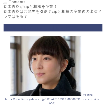
Contents
鈴木杏樹がzipと相棒を卒業！
鈴木杏樹は芸能界を引退？zipと相棒の卒業後の出演ド
ラマはある？
鈴木杏樹がzipと相棒を卒業！
（引用元：
https://headlines.yahoo.co.jp/hl?a=20190313-00000391-oric-ent.view-
000）