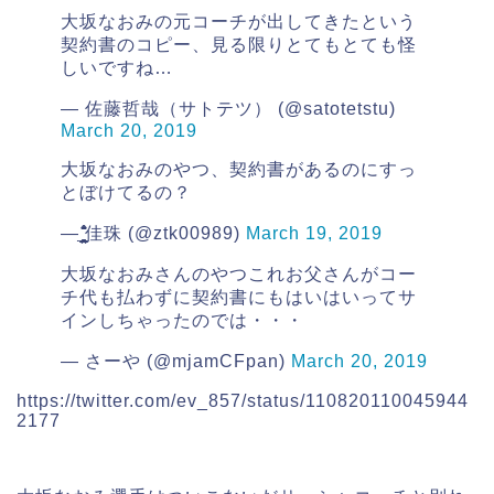
大坂なおみの元コーチが出してきたという
契約書のコピー、見る限りとてもとても怪
しいですね…
— 佐藤哲哉（サトテツ） (@satotetstu)
March 20, 2019
大坂なおみのやつ、契約書があるのにすっ
とぼけてるの？
— ̺̬̥̤̯̣̮̺̬̥̤̯̣̮͓̩̪̫̭͚͇̼̻͎̺̬̥̤̯̣̮͓̩̪̫̭͚͇̊̇̆̈̐̌̑̄̂̎佳珠 (@ztk00989)
March 19, 2019
大坂なおみさんのやつこれお父さんがコー
チ代も払わずに契約書にもはいはいってサ
インしちゃったのでは・・・
— さーや (@mjamCFpan)
March 20, 2019
https://twitter.com/ev_857/status/110820110045944
2177