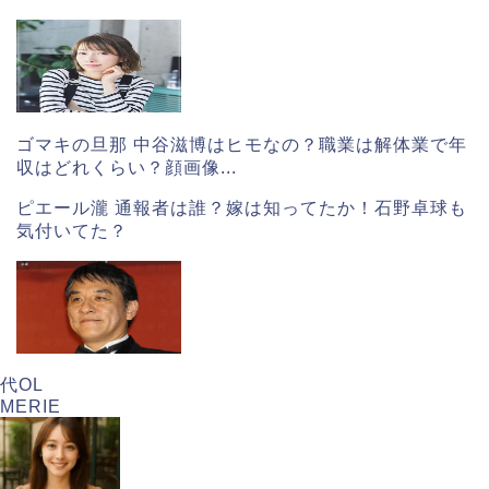
ゴマキの旦那 中谷滋博はヒモなの？職業は解体業で年
収はどれくらい？顔画像...
ピエール瀧 通報者は誰？嫁は知ってたか！石野卓球も
気付いてた？
代OL
MERIE