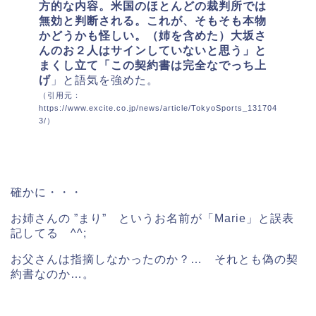
方的な内容。米国のほとんどの裁判所では
無効と判断される。これが、そもそも本物
かどうかも怪しい。（姉を含めた）大坂さ
んのお２人はサインしていないと思う」と
まくし立て「この契約書は完全なでっち上
げ
」と語気を強めた。
（引用元：
https://www.excite.co.jp/news/article/TokyoSports_131704
3/）
確かに・・・
お姉さんの ”まり” というお名前が「Marie」と誤表
記してる ^^;
お父さんは指摘しなかったのか？… それとも偽の契
約書なのか…。