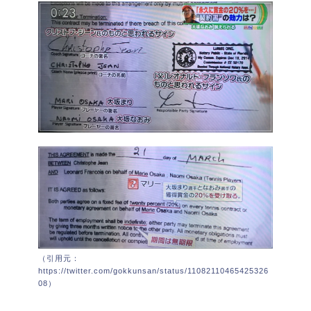
（引用元：
https://twitter.com/gokkunsan/status/11082110465425326
08）