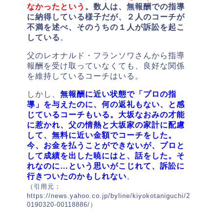
なかったという
。数人は、無報酬での指導
に納得している様子だが、２人のコーチが
不満を述べ、そのうちの１人が訴訟を起こ
している
。
父のレオナルド・フランソワさんから指導
報酬を受け取っていなくても、良好な関係
を維持しているコーチはいる。
しかし、
無報酬に近い状態で「プロの指
導」を与えたのに、何の返礼もない、と感
じているコーチもいる。大坂なおみの才能
に惹かれ、父の情熱と大坂家の家計に配慮
して、無料に近い金額でコーチをした。
今、お金を払うことができないが、プロと
して成績を出した暁にはと、話をした。そ
れなのに…という思いがこじれて、訴訟に
行きついたのかもしれない
。
（引用元：
https://news.yahoo.co.jp/byline/kiyokotaniguchi/2
0190320-00118886/）