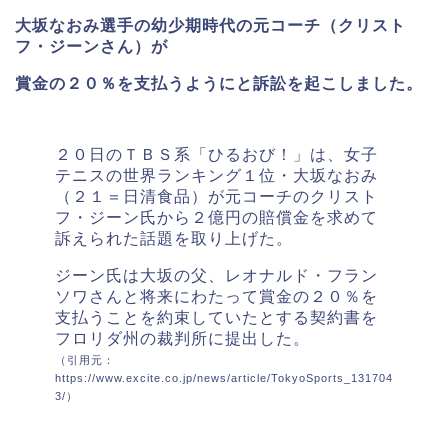
大坂なおみ選手の幼少期時代の元コーチ（クリスト
フ・ジーンさん）が
賞金の２０％を支払うようにと訴訟を起こしました。
２０日のＴＢＳ系「ひるおび！」は、女子
テニスの世界ランキング１位・大坂なおみ
（２１＝日清食品）が元コーチのクリスト
フ・ジーン氏から２億円の賠償金を求めて
訴えられた話題を取り上げた。
ジーン氏は大坂の父、レオナルド・フラン
ソワさんと将来にわたって賞金の２０％を
支払うことを約束していたとする契約書を
フロリダ州の裁判所に提出した。
（引用元：
https://www.excite.co.jp/news/article/TokyoSports_131704
3/）