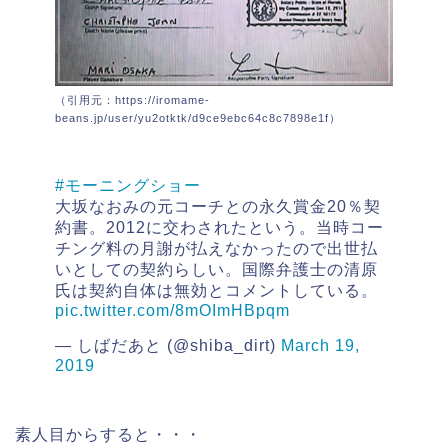
（引用元：https://iromame-
beans.jp/user/yu2otktk/d9ce9ebc64c8c7898e1f）
#モーニングショー
大坂なおみの元コーチとの永久賞金20％契
約書。2012に交わされたという。当時コー
チング料の月謝が払えなかったので出世払
いとしての契約らしい。国際弁護士の清原
氏は契約自体は無効とコメントしている。
pic.twitter.com/8mOImHBpqm
— しばだあと (@shiba_dirt)
March 19,
2019
素人目からすると・・・