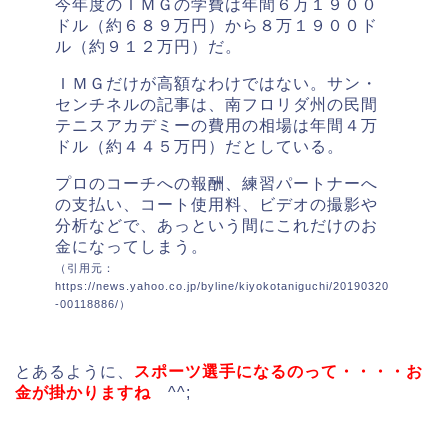
今年度のＩＭＧの学費は年間６万１９００
ドル（約６８９万円）から８万１９００ド
ル（約９１２万円）だ。
ＩＭＧだけが高額なわけではない。サン・
センチネルの記事は、南フロリダ州の民間
テニスアカデミーの費用の相場は年間４万
ドル（約４４５万円）だとしている。
プロのコーチへの報酬、練習パートナーへ
の支払い、コート使用料、ビデオの撮影や
分析などで、あっという間にこれだけのお
金になってしまう。
（引用元：
https://news.yahoo.co.jp/byline/kiyokotaniguchi/20190320
-00118886/）
とあるように、
スポーツ選手になるのって・・・・お
金が掛かりますね
^^;