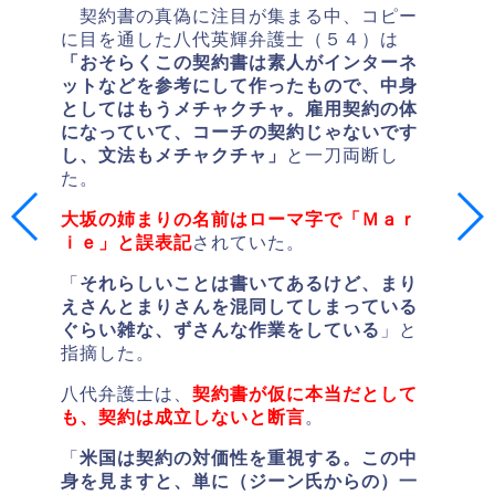
契約書の真偽に注目が集まる中、コピー
に目を通した八代英輝弁護士（５４）は
「おそらくこの契約書は素人がインターネ
ットなどを参考にして作ったもので、中身
としてはもうメチャクチャ。雇用契約の体
になっていて、コーチの契約じゃないです
し、文法もメチャクチャ」
と一刀両断し
た。
大坂の姉まりの名前はローマ字で「Ｍａｒ
ｉｅ」と誤表記
されていた。
「
それらしいことは書いてあるけど、まり
えさんとまりさんを混同してしまっている
ぐらい雑な、ずさんな作業をしている
」と
指摘した。
八代弁護士は、
契約書が仮に本当だとして
も、契約は成立しないと断言
。
「
米国は契約の対価性を重視する。この中
身を見ますと、単に（ジーン氏からの）一