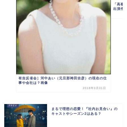
「高嶺
出演作
有吉反省会］河中あい（元旦那袴田吉彦）の現在の仕
事や会社は？画像
2018年3月31日
まるで理想の恋愛！『社内お見合い』の
キャストやシーズン2はある？