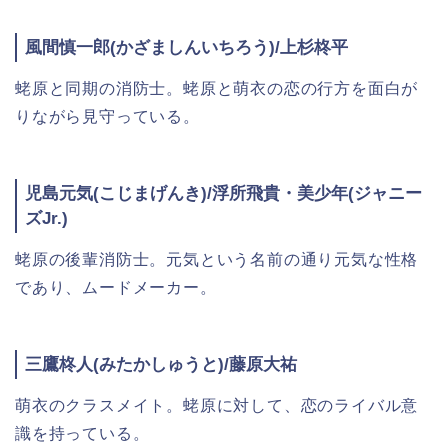
風間慎一郎(かざましんいちろう)/上杉柊平
蛯原と同期の消防士。蛯原と萌衣の恋の行方を面白が
りながら見守っている。
児島元気(こじまげんき)/浮所飛貴・美少年(ジャニー
ズJr.)
蛯原の後輩消防士。元気という名前の通り元気な性格
であり、ムードメーカー。
三鷹柊人(みたかしゅうと)/藤原大祐
萌衣のクラスメイト。蛯原に対して、恋のライバル意
識を持っている。