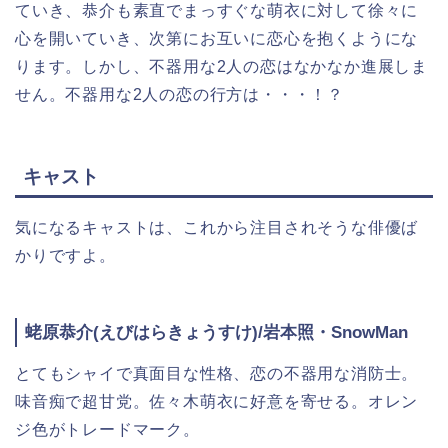
ていき、恭介も素直でまっすぐな萌衣に対して徐々に
心を開いていき、次第にお互いに恋心を抱くようにな
ります。しかし、不器用な2人の恋はなかなか進展しま
せん。不器用な2人の恋の行方は・・・！？
キャスト
気になるキャストは、これから注目されそうな俳優ば
かりですよ。
蛯原恭介(えびはらきょうすけ)/岩本照・SnowMan
とてもシャイで真面目な性格、恋の不器用な消防士。
味音痴で超甘党。佐々木萌衣に好意を寄せる。オレン
ジ色がトレードマーク。