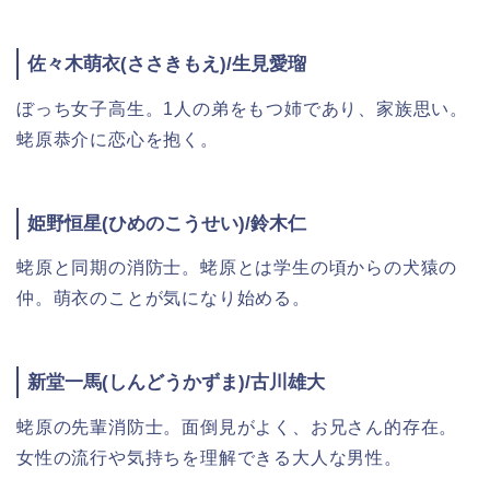
佐々木萌衣(ささきもえ)/生見愛瑠
ぼっち女子高生。1人の弟をもつ姉であり、家族思い。
蛯原恭介に恋心を抱く。
姫野恒星(ひめのこうせい)/鈴木仁
蛯原と同期の消防士。蛯原とは学生の頃からの犬猿の
仲。萌衣のことが気になり始める。
新堂一馬(しんどうかずま)/古川雄大
蛯原の先輩消防士。面倒見がよく、お兄さん的存在。
女性の流行や気持ちを理解できる大人な男性。