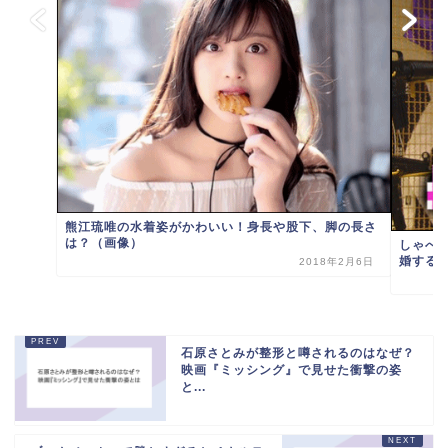
熊江琉唯の水着姿がかわいい！身長や股下、脚の長さ
は？（画像）
しゃべ
婚する
2018年2月6日
石原さとみが整形と噂されるのはなぜ？
映画『ミッシング』で見せた衝撃の姿
と...