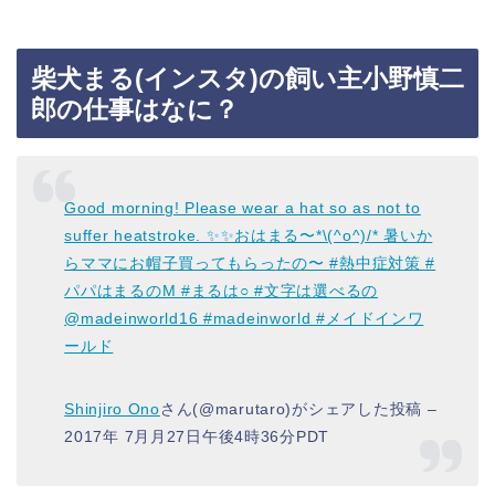
柴犬まる(インスタ)の飼い主小野慎二
郎の仕事はなに？
Good morning! Please wear a hat so as not to
suffer heatstroke. ✨✨おはまる〜*\(^o^)/* 暑いか
らママにお帽子買ってもらったの〜 #熱中症対策 #
パパはまるのM #まるは○ #文字は選べるの
@madeinworld16 #madeinworld #メイドインワ
ールド
Shinjiro Ono
さん(@marutaro)がシェアした投稿 –
2017年 7月月27日午後4時36分PDT