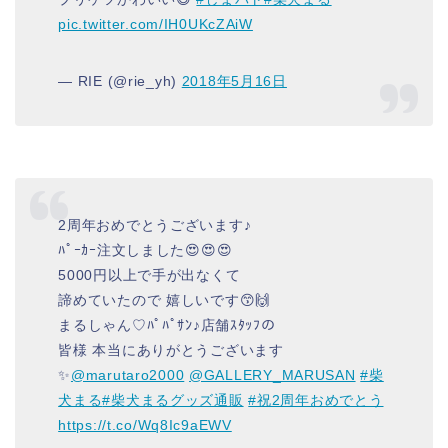
pic.twitter.com/IH0UKcZAiW
— RIE (@rie_yh)
2018年5月16日
2周年おめでとうございます♪
ﾊﾟｰｶｰ注文しました😍😍😍
5000円以上で手が出なくて
諦めていたので 嬉しいです😙🙌
まるしゃん♡ﾊﾟﾊﾟｻﾝ♪店舗ｽﾀｯﾌの
皆様 本当にありがとうございます
✨
@marutaro2000
@GALLERY_MARUSAN
#柴
犬まる
#柴犬まるグッズ通販
#祝2周年おめでとう
https://t.co/Wq8Ic9aEWV