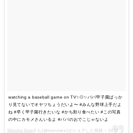
watching a baseball game on TV✨⚾️✨パパ甲子園ばっか
り見てないでオヤツちょうだいよ〜 #みんな野球上手だよ
ね #早く甲子園行きたいな #かち割り食べたい #この写真
の中にカモメさんいるよ #パパのおでこじゃないよ
Shinjiro Ono
さん(@marutaro)がシェアした投稿 –
2017年 8月月22日午前3時33分PDT