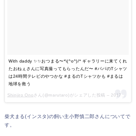
With daddy ✨✨おつまる〜*\(^o^)/* ギャラリーに来てくれ
たおねぇさんに写真撮ってもらったんだ〜 #パパのTシャツ
は24時間テレビのやつかな #まるのTシャツかも #まるは
地球を救う
Shinjiro Ono
さん(@marutaro)がシェアした投稿 –
2017年 8月月26日午前3時31分PDT
柴犬まる(インスタ)の飼い主小野慎二郎さんについてで
す。