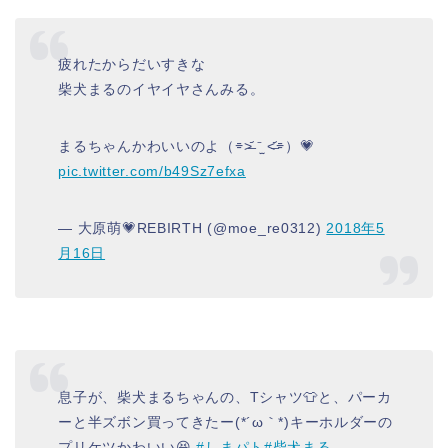
疲れたからだいすきな
柴犬まるのイヤイヤさんみる。
まるちゃんかわいいのよ（⌯˃̶᷄ ⁻̫ ˂̶᷄⌯）💗
pic.twitter.com/b49Sz7efxa
— 大原萌💗REBIRTH (@moe_re0312)
2018年5
月16日
息子が、柴犬まるちゃんの、Tシャツ👕と、パーカ
ーと半ズボン買ってきたー(*´ω｀*)キーホルダーの
プリケツかわいい😆
#しまパト
#柴犬まる