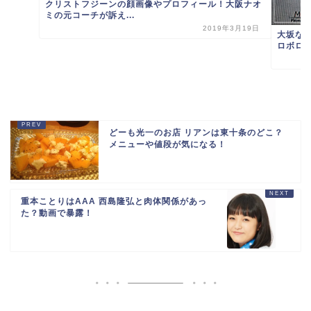
クリストフジーンの顔画像やプロフィール！大阪ナオ
ミの元コーチが訴え...
2019年3月19日
大坂な
ロボロ
どーも光一のお店 リアンは東十条のどこ？
メニューや値段が気になる！
重本ことりはAAA 西島隆弘と肉体関係があっ
た？動画で暴露！