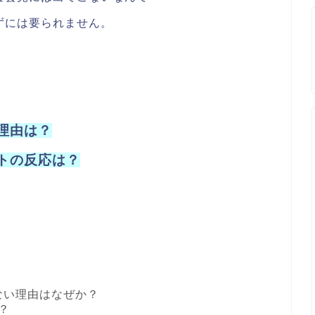
ずには要られません。
理由は？
ットの反応は？
こない理由はなぜか？
？