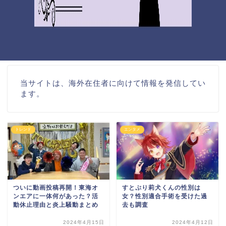
当サイトは、海外在住者に向けて情報を発信してい
ます。
トレンド
エンタメ
ついに動画投稿再開！東海オ
すとぷり莉犬くんの性別は
ンエアに一体何があった？活
女？性別適合手術を受けた過
動休止理由と炎上騒動まとめ
去も調査
2024年4月15日
2024年4月12日