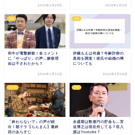
2024年2月29日
2024年2月5日
芸能
芸能
和牛が電撃解散！各コメント
伊織もえは何歳？年齢詐称の
に「やっぱり」の声…解散理
真相を調査！彼氏や結婚の噂
由は干されたから？
についても
2024年1月22日
2024年1月18日
ドラマ
芸能
「終わらないで」の声が続
全盛期は数億円の貯金も…宮
出！朝ドラ【らんまん】最終
迫博之は現在何してる？収入
回のあらすじ
源はYoutube？