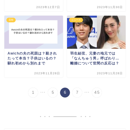
2023年12月7日
2023年11月30日
芸能
ニュース
Awichの夫の死因は？殺され
羽生結弦、元妻の地元では
たって本当？子供はいるの？
「なんちゅう男」呼ばわり…
馴れ初めから別れまで
離婚について世間の反応は？
2023年11月28日
2023年11月28日
...
...
1
5
6
7
45