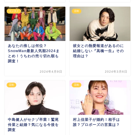
エンタメ
芸能
あなたの推しは何位？
彼女との熱愛報道があるのに
SnowMan最新人気順2024ま
結婚しない『高橋一生』その
とめ！うちわの売り切れ順も
理由は？
調査！
2024年4月9日
2024年3月6日
芸能
芸能
中島健人がセクゾ卒業！鷲尾
村上佳菜子が婚約！相手は
伶菜と結婚？気になる今後を
誰？プロポーズの言葉は？
調査