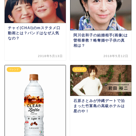
チャイ(CHAI)のmステタメ口
動画とは？バンドはなぜ人気
阿川佐和子の結婚相手(画像)は
なの？
曽根泰教？略奪婚や子供の真
相は？
2018年5月13日
2018年5月12日
トレンド
エンタメ
石原さとみが沖縄デートで泊
まった竹富島の高級ホテルは
星のや！