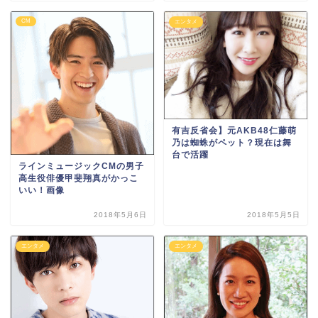
CM
エンタメ
有吉反省会】元AKB48仁藤萌
乃は蜘蛛がペット？現在は舞
台で活躍
ラインミュージックCMの男子
高生役俳優甲斐翔真がかっこ
いい！画像
2018年5月6日
2018年5月5日
エンタメ
エンタメ