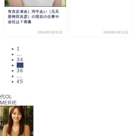
有吉反省会］河中あい（元旦
那袴田吉彦）の現在の仕事や
会社は？画像
2018年3月31日
2018年3月31日
1
...
34
35
36
...
45
代OL
MERIE