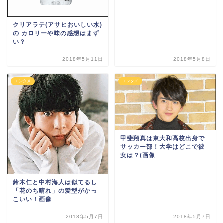
クリアラテ(アサヒおいしい水)
の カロリーや味の感想はまず
い？
2018年5月11日
2018年5月8日
エンタメ
エンタメ
甲斐翔真は東大和高校出身で
サッカー部！大学はどこで彼
女は？(画像
鈴木仁と中村海人は似てるし
「花のち晴れ」の髪型がかっ
こいい！画像
2018年5月7日
2018年5月7日