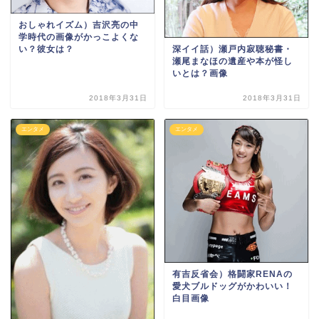
おしゃれイズム）吉沢亮の中
学時代の画像がかっこよくな
深イイ話）瀬戸内寂聴秘書・
い？彼女は？
瀬尾まなほの遺産や本が怪し
いとは？画像
2018年3月31日
2018年3月31日
エンタメ
エンタメ
有吉反省会）格闘家RENAの
愛犬ブルドッグがかわいい！
白目画像